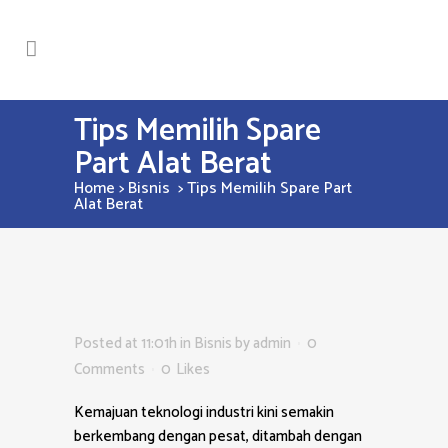
Tips Memilih Spare
Part Alat Berat
Home
>
Bisnis
>
Tips Memilih Spare Part
Alat Berat
Posted at 11:01h
in
Bisnis
by
admin
0
Comments
0
Likes
Kemajuan teknologi industri kini semakin
berkembang dengan pesat, ditambah dengan