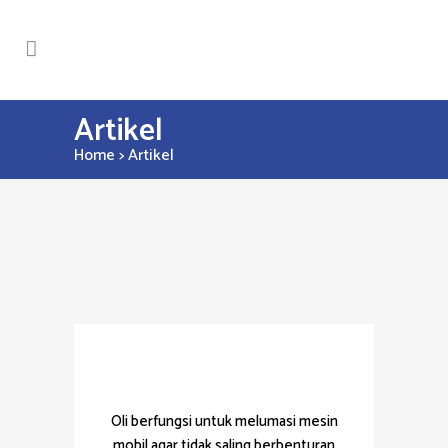
Artikel
Home
>
Artikel
Tips Memilih Oli Mesin yang
Tepat
Oli berfungsi untuk melumasi mesin
mobil agar tidak saling berbenturan